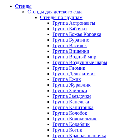
Стенды
Стенды для детского сада
Стенды по группам
Группа Астронавты
Группа Бабочки
Группа Божья Коровка
Группа Буратино
Группа Василёк
Группа Вишенки
Группа Водный мир
Группа Воздушные шары
Группа Гномик
Группа Дельфинчик
Группа Ежик
Группа Журавлик
Группа Зайчики
Группа Звездочки
Группа Капелька
Группа Капитошка
Группа Колобок
Группа Колокольчик
Группа Кораблик
Группа Котик
Группа Красная шапочка