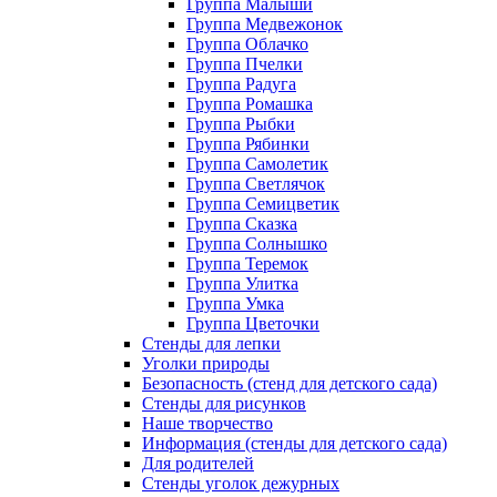
Группа Малыши
Группа Медвежонок
Группа Облачко
Группа Пчелки
Группа Радуга
Группа Ромашка
Группа Рыбки
Группа Рябинки
Группа Самолетик
Группа Светлячок
Группа Семицветик
Группа Сказка
Группа Солнышко
Группа Теремок
Группа Улитка
Группа Умка
Группа Цветочки
Стенды для лепки
Уголки природы
Безопасность (стенд для детского сада)
Стенды для рисунков
Наше творчество
Информация (стенды для детского сада)
Для родителей
Стенды уголок дежурных